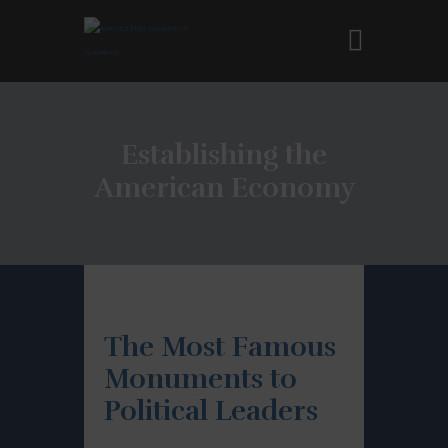
Establishing the
American Economy
The Most Famous
Monuments to
Political Leaders